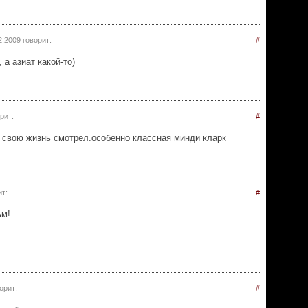
2.2009
говорит:
#
а азиат какой-то)
рит:
#
за свою жизнь смотрел.особенно классная минди кларк
т:
#
ьм!
орит:
#