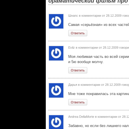
драматический фильм про
Шнапс в комментарии от
28.12.2009
гово
Самая «серьёзная» из всех частей
Ответить
Evilz в комментарии от
28.12.2009
говори
Моя любимая часть во всей серии
и 5ю вообще молчу.
Ответить
Дарья в комментарии от
28.12.2009
говор
Мне тоже понравилась эта картина
Ответить
Andrea DellaMorte в комментарии от
28.1
Забавно, но если без лишнего на