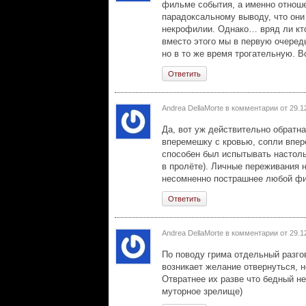
фильме события, а именно отноше
парадоксальному выводу, что они
некрофилии. Однако… вряд ли кто
вместо этого мы в первую очередь
но в то же время трогательную. Во
Ответить
Andrea DellaMorte в комментарии от
29.1
Да, вот уж действительно обратна
вперемешку с кровью, сопли впер
способен был испытывать настоль
в пролёте). Личные переживания 
несомненно пострашнее любой фи
Ответить
Andrea DellaMorte в комментарии от
29.1
По поводу грима отдельный разго
возникает желание отвернуться, н
Отвратнее их разве что бедный н
муторное зрелище)