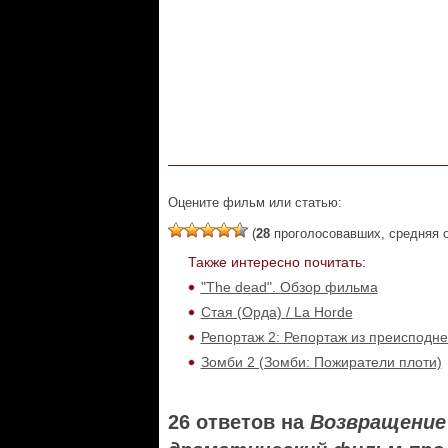
Оцените фильм или статью:
(
28
проголосовавших, средняя 
Также интересно почитать:
"The dead". Обзор фильма
Стая (Орда) / La Horde
Репортаж 2: Репортаж из преисподн
Зомби 2 (Зомби: Пожиратели плоти)
26 ответов на
Возвращение