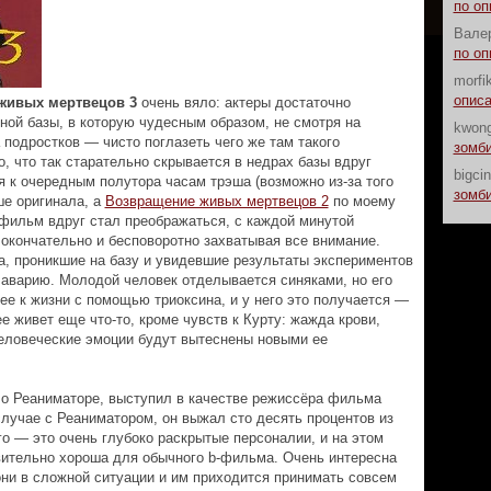
по о
Вале
по о
morfi
опис
живых мертвецов 3
очень вяло: актеры достаточно
ной базы, в которую чудесным образом, не смотря на
kwon
 подростков — чисто поглазеть чего же там такого
зомби
, что так старательно скрывается в недрах базы вдруг
bigci
 к очередным полутора часам трэша (возможно из-за того
зомби
ше оригинала, а
Возвращение живых мертвецов 2
по моему
фильм вдруг стал преображаться, с каждой минутой
 окончательно и бесповоротно захватывая все внимание.
а, проникшие на базу и увидевшие результаты экспериментов
 аварию. Молодой человек отделывается синяками, но его
ее к жизни с помощью триоксина, и у него это получается —
ее живет еще что-то, кроме чувств к Курту: жажда крови,
человеческие эмоции будут вытеснены новыми ее
 о Реаниматоре, выступил в качестве режиссёра фильма
 случае с Реаниматором, он выжал сто десять процентов из
о — это очень глубоко раскрытые персоналии, и на этом
ивительно хороша для обычного b-фильма. Очень интересна
ни в сложной ситуации и им приходится принимать совсем