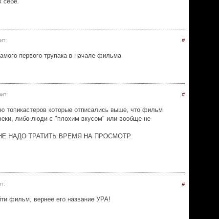
к себе.
ит:
#
 самого первого трупака в начале фильма
ит:
#
ю топикастеров которые отписались выше, что фильм
еки, либо люди с "плохим вкусом" или вообще не
НЕ НАДО ТРАТИТЬ ВРЕМЯ НА ПРОСМОТР.
т:
#
йти фильм, вернее его название УРА!