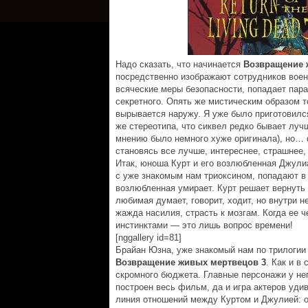
Надо сказать, что начинается
Возвращение 
посредственно изображают сотрудников воен
всяческие меры безопасности, попадает пара
секретного. Опять же мистическим образом то
вырывается наружу. Я уже было приготовился
же стереотипа, что сиквел редко бывает луч
мнению было немного хуже оригинала), но… 
становясь все лучше, интереснее, страшнее,
Итак, юноша Курт и его возлюбленная Джули
с уже знакомым нам триоксином, попадают в
возлюбленная умирает. Курт решает вернуть 
любимая думает, говорит, ходит, но внутри н
жажда насилия, страсть к мозгам. Когда ее 
инстинктами — это лишь вопрос времени!
[nggallery id=81]
Брайан Юзна, уже знакомый нам по трилогии
Возвращение живых мертвецов 3
. Как и в
скромного бюджета. Главные персонажи у нег
построен весь фильм, да и игра актеров уд
линия отношений между Куртом и Джулией: о