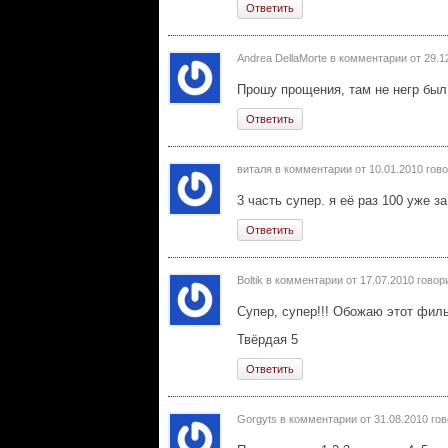
Ответить
Andrea DellaMorte в комментарии от
29.1
Прошу прощения, там не негр был, 
Ответить
виталя в комментарии от
10.01.2010
гово
3 часть супер. я её раз 100 уже 
Ответить
Boltik в комментарии от
17.07.2010
говори
Супер, супер!!! Обожаю этот фил
Твёрдая 5
Ответить
Gorgyts в комментарии от
31.08.2010
гов