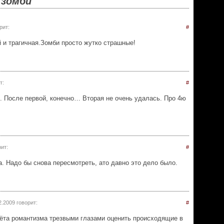
 зомби
рит:
#
 и трагичная.Зомби просто жутко страшные!
т:
#
. После первой, конечно… Вторая не очень удалась. Про 4ю
ит:
#
. Надо бы снова пересмотреть, ато давно это дело было.
2.2009
говорит:
#
лёта романтизма трезвыми глазами оценить происходящие в