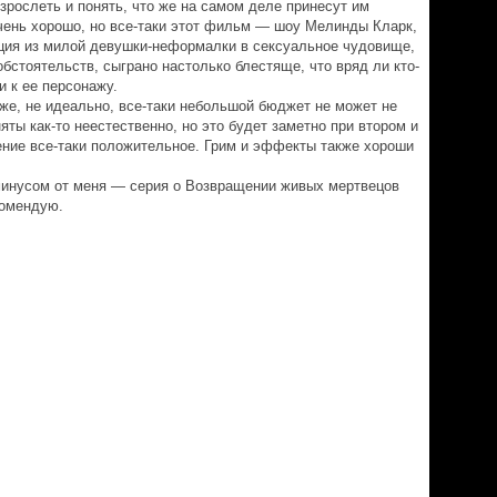
зрослеть и понять, что же на самом деле принесут им
очень хорошо, но все-таки этот фильм — шоу Мелинды Кларк,
ция из милой девушки-неформалки в сексуальное чудовище,
обстоятельств, сыграно настолько блестяще, что вряд ли кто-
 к ее персонажу.
 же, не идеально, все-таки небольшой бюджет не может не
ты как-то неестественно, но это будет заметно при втором и
ние все-таки положительное. Грим и эффекты также хороши
 минусом от меня — серия о Возвращении живых мертвецов
комендую.