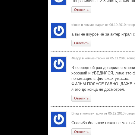
Понравились 1-2-3 часть, а 4и5 та
Ответить
trioxin в комментарии от
06.10.2010
говор
а вы не вкурсе чё за актер играл
Ответить
Фёдор в комментарии от
05.11.2010
говор
В очередной раз доверился мнени
хороший и УБЕДИЛСЯ, либо это ф
понимащие в фильмах ужасах.
ФИЛЬМ ПОЛНОЕ ГАВНО. ДАЖЕ 
я его до конца не досмотрел.
Ответить
Влад в комментарии от
05.12.2010
говори
Спасибо большое никак не мог на
Ответить