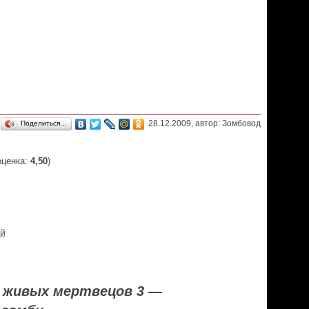
28.12.2009, автор: Зомбовод
Поделиться…
оценка:
4,50
)
ей
 живых мертвецов 3 —