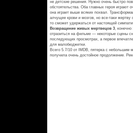
не детские решения. Нужно очень быстро пов
обстоятельства. Оба главных героя играют 
она играет выше всяких похвал. Трансформа
алчущее крови и мозгов, но все-таки жертву 
то сможет удержаться от настоящей симпатии
Возвращение живых мертвецов 3
, конечно
отразиться на фильме — некоторые сцены сня
последующих просмотрах, а первое впечатле
для малобюджетки.
Всего 5.7/10 от IMDB, пятерка с небольшим
получила очень достойное продолжение. Ре