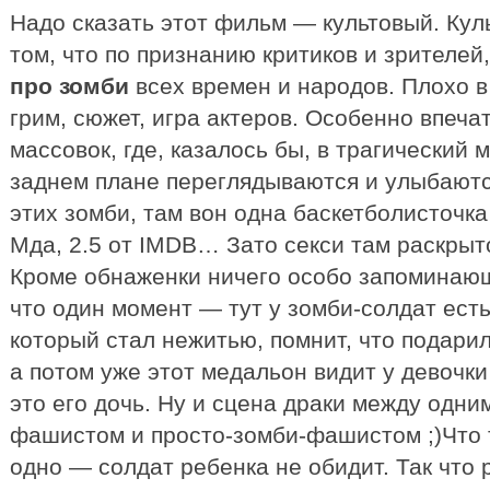
Надо сказать этот фильм — культовый. Куль
том, что по признанию критиков и зрителей
про зомби
всех времен и народов. Плохо 
грим, сюжет, игра актеров. Особенно впеча
массовок, где, казалось бы, в трагический 
заднем плане переглядываются и улыбаются
этих зомби, там вон одна баскетболисточка
Мда, 2.5 от IMDB… Зато секси там раскрыто н
Кроме обнаженки ничего особо запоминающ
что один момент — тут у зомби-солдат есть
который стал нежитью, помнит, что подари
а потом уже этот медальон видит у девочки
это его дочь. Ну и сцена драки между одн
фашистом и просто-зомби-фашистом ;)Что т
одно — солдат ребенка не обидит. Так что