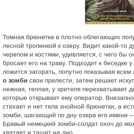
Томная брюнетка в плотно облегающих поп
лесной тропинкой к озеру. Видит какой-то д
черепом и костями, удивляется, с чего бы о
бросает его на траву. Подходит к беседке у
ложится загорать, попутно показывая все
о зомби
свои прелести, затем решает иск
нежная, теплая, у зрителя перехватывает д
которые открывает ему оператор. Внезапн
стихает и нет тела знойной брюнетки, а ес
зомби, шагающий по дну озера его имени
Бравый немецкий зомби-солдат охоч до м
хватает и тащит на дно.