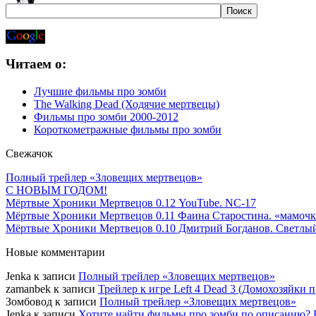
Читаем о:
Лучшие фильмы про зомби
The Walking Dead (Ходячие мертвецы)
Фильмы про зомби 2000-2012
Короткометражные фильмы про зомби
Свежачок
Полный трейлер «Зловещих мертвецов»
С НОВЫМ ГОДОМ!
Мёртвые Хроники Мертвецов 0.12 YouTube. NC-17
Мёртвые Хроники Мертвецов 0.11 Фаина Старостина. «мамоч
Мёртвые Хроники Мертвецов 0.10 Дмитрий Богданов. Светлы
Новые комментарии
Jenka к записи
Полный трейлер «Зловещих мертвецов»
zamanbek к записи
Трейлер к игре Left 4 Dead 3 (Домохозяйки 
Зомбовод к записи
Полный трейлер «Зловещих мертвецов»
Jenka к записи
Хотите найти фильмы про зомби по описанию? 