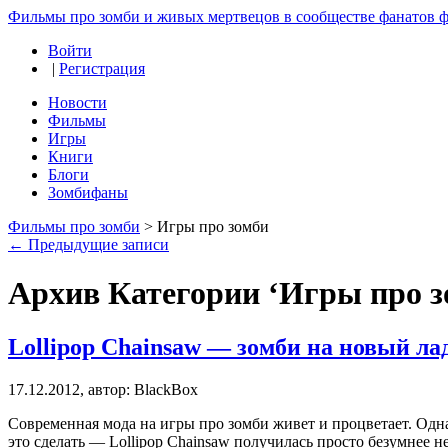
Фильмы про зомби и живых мертвецов в сообществе фанатов фи
Войти
|
Регистрация
Новости
Фильмы
Игры
Книги
Блоги
Зомбифаны
Фильмы про зомби
> Игры про зомби
← Предыдущие записи
Архив Категории ‘Игры про з
Lollipop Chainsaw — зомби на новый ла
17.12.2012, автор: BlackBox
Современная мода на игры про зомби живет и процветает. Одна
это сделать — Lollipop Chainsaw получилась просто безумнее не