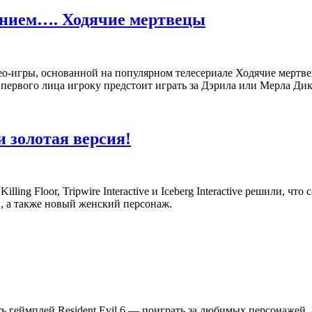
ванием…. Ходячие мертвецы
део-игры, основанной на популярном телесериале Ходячие мертве
первого лица игроку предстоит играть за Дэрила или Мерла Дик
и золотая версия!
ng Floor, Tripwire Interactive и Iceberg Interactive решили, что 
, а также новый женский персонаж.
ь геймплей Resident Evil 6 — поиграть за любимых персонажей, 