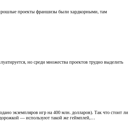
ли прошлые проекты франшизы были хардкорными, там
уатируется, но среди множества проектов трудно выделить
дано экземпляров игр на 400 млн. долларов). Так что стоит ли
нной дорожкой — используют такой же геймплей,…