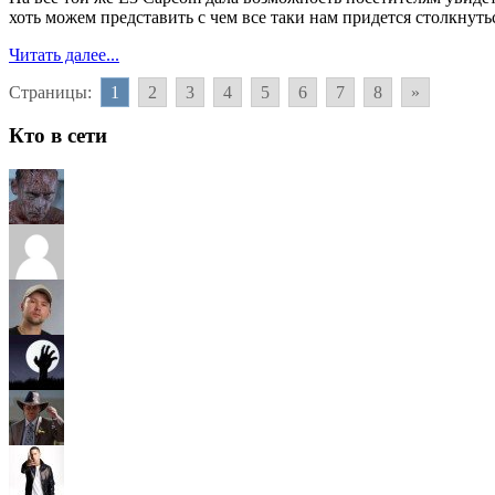
хоть можем представить с чем все таки нам придется столкнуть
Читать далее...
Страницы:
1
2
3
4
5
6
7
8
»
Кто в сети