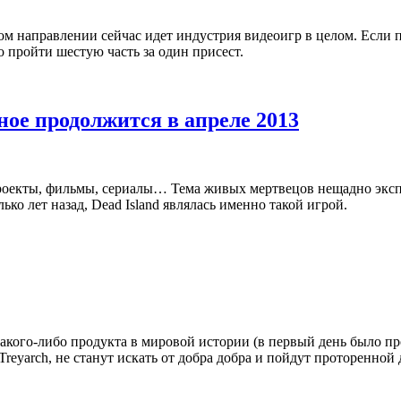
каком направлении сейчас идет индустрия видеоигр в целом. Ес
о пройти шестую часть за один присест.
аное продолжится в апреле 2013
роекты, фильмы, сериалы… Тема живых мертвецов нещадно экспл
ко лет назад, Dead Island являлась именно такой игрой.
какого-либо продукта в мировой истории (в первый день было про
and Treyarch, не станут искать от добра добра и пойдут проторе