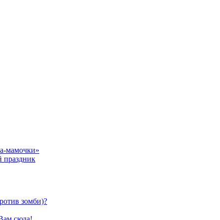
ка-мамочки»
й праздник
против зомби)?
Вам сюда!