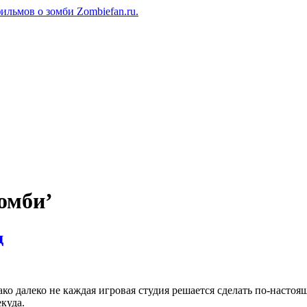
льмов о зомби Zombiefan.ru.
омби’
д
ко далеко не каждая игровая студия решается сделать по-настоящ
куда.