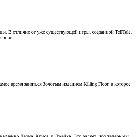
цы. В отличие от уже существующей игры, созданной TellTale,
сонов.
самое время заняться Золотым изданием Killing Floor, в которое
а именно Леона, Криса, и Джейка. Это радует, ибо теперь мы