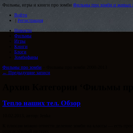
Фильмы, игры и книги про зомби
Фильмы про зомби и живых м
Войти
|
Регистрация
Новости
Фильмы
Игры
Книги
Блоги
Зомбифаны
Фильмы про зомби
»
Фильмы про зомби 2000-2013
← Предыдущие записи
Архив Категории ‘Фильмы про
Тепло наших тел. Обзор
10.02.2013, автор: Jenka
К плюсам можно отнести деление зомби на классы — есть прост
определённый интерес