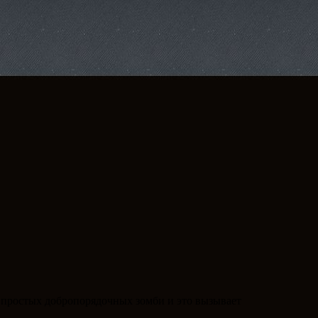
е простых добропорядочных зомби и это вызывает