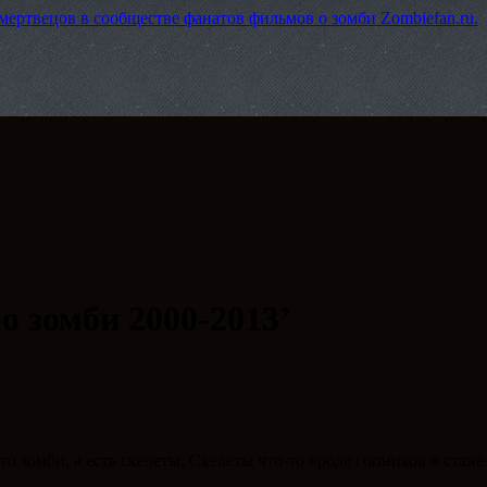
ертвецов в сообществе фанатов фильмов о зомби Zombiefan.ru.
 зомби 2000-2013’
о зомби, а есть скелеты. Скелеты что-то вроде гопников в стан