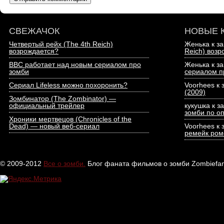
СВЕЖАЧОК
НОВЫЕ 
Четвертый рейх (The 4th Reich)
Женька к з
возрождается?
Reich) воз
BBC работает над новым сериалом про
Женька к з
зомби
сериалом п
Сериал Lifeless можно похоронить?
Voorhees к
(2009)
Зомбинатор (The Zombinator) —
официальный трейлер
кукушка к з
зомби по о
Хроники мертвецов (Chronicles of the
Dead) — новый веб-сериал
Voorhees к
ремейк ром
© 2009-2012
Все о зомби.
Блог фаната фильмов о зомби Zombiefan.